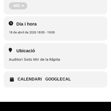
Les entrades ja es poden adquirir en línia a través de la
MÉS
plataforma Notikumi:
Compra d’entrades
Dia i hora
18 de abril de 2026 18:00 - 19:00
Ubicació
Auditori Sixto Mir de la Ràpita
CALENDARI
GOOGLECAL