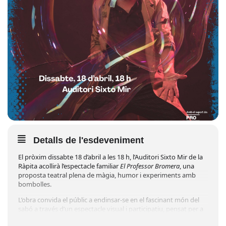
Detalls de l'esdeveniment
El pròxim dissabte 18 d’abril a les 18 h, l’Auditori Sixto Mir de la
Ràpita acollirà l’espectacle familiar
El Professor Bromera
, una
proposta teatral plena de màgia, humor i experiments amb
bombolles.
L’obra convida el públic a endinsar-se en el fascinant món del
sabó a través d’un espectacle visual i participatiu, pensat per a
tots els públics.