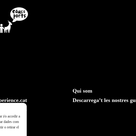
Qui som
erience.cat
Descarrega’t les nostres gu
610 20 33 25
r i/o accedir a
ssar dades com
r o retirar el