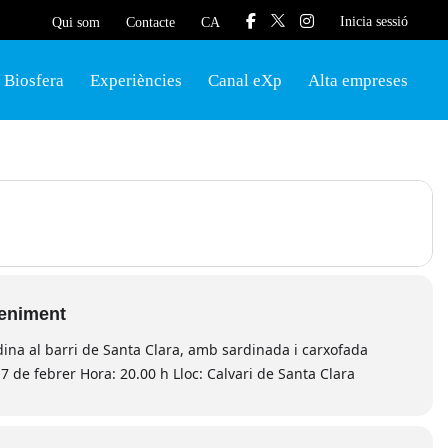
Inicia sessió
Qui som
Contacte
CA
Biosfera
Experiències
Canal eXp
Alta empreses
veniment
ina al barri de Santa Clara, amb sardinada i carxofada
7 de febrer Hora: 20.00 h Lloc: Calvari de Santa Clara