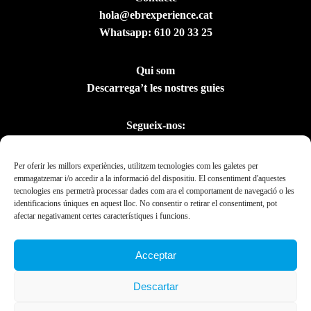
hola@ebrexperience.cat
Whatsapp:
610 20 33 25
Qui som
Descarrega’t les nostres guies
Segueix-nos:
Per oferir les millors experiències, utilitzem tecnologies com les galetes per
emmagatzemar i/o accedir a la informació del dispositiu. El consentiment d'aquestes
tecnologies ens permetrà processar dades com ara el comportament de navegació o les
identificacions úniques en aquest lloc. No consentir o retirar el consentiment, pot
afectar negativament certes característiques i funcions.
Acceptar
Amb el suport del
Descartar
Departament de la