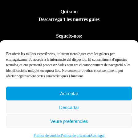
Qui som
Descarrega’t les nostres guies
Segueix-nos:
Per oferir les millors experiències, utilitzem tecnologies com les galetes per
emmagatzemar i/o accedir a la informació del dispositiu. El consentiment d'aquestes
tecnologies ens permetrà processar dades com ara el comportament de navegació o les
identificacions úniques en aquest lloc. No consentir o retirar el consentiment, pot
afectar negativament certes característiques i funcions.
Acceptar
Amb el suport del
Descartar
Departament de la
Presidència
Veure preferències
Ebrexperience © 2019. All rights reserved 2023.
Política de cookies
Política de privacitat
Avís legal