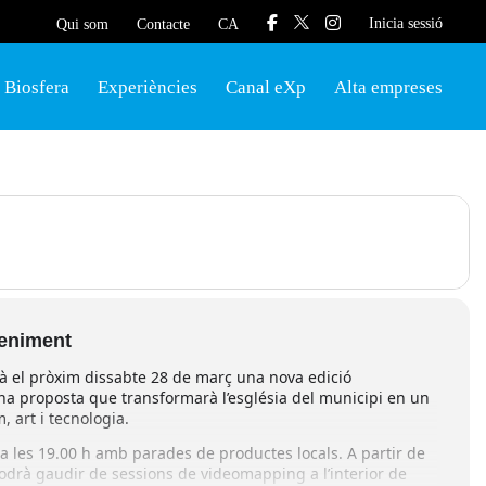
Inicia sessió
Qui som
Contacte
CA
Biosfera
Experiències
Canal eXp
Alta empreses
veniment
irà el pròxim dissabte 28 de març una nova edició
a proposta que transformarà l’església del municipi en un
 art i tecnologia.
 les 19.00 h amb parades de productes locals. A partir de
 podrà gaudir de sessions de videomapping a l’interior de