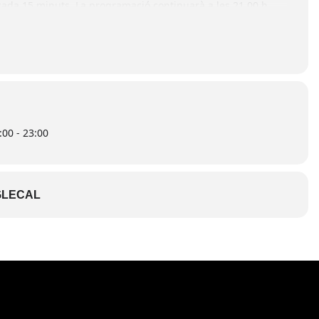
 cada 15 minuts. La programació continuarà a les 21.00 h
l a la plaça i s’allargarà fins a les 23.00 h.
 patrimoni, creativitat i innovació, amb el segell de la
25, oferint una experiència única al cor del poble.
00 - 23:00
LECAL