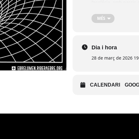
l’església, amb passis
amb una actuació musica
L’esdeveniment combina
MÉS
residència artística 20
Dia i hora
28 de març de 2026 19:
CALENDARI
GOOG