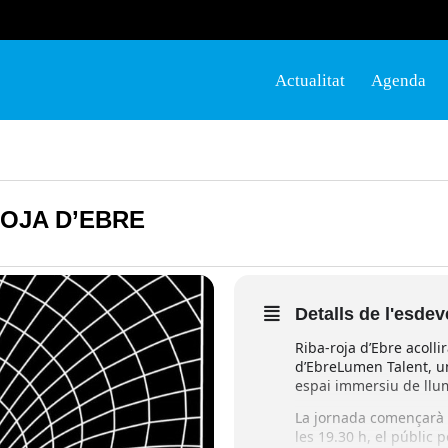
Actualitat
Agenda
OJA D’EBRE
Detalls de l'esde
Riba-roja d’Ebre acoll
d’EbreLumen Talent, un
espai immersiu de llum,
La jornada començarà a
les 19.30 h, el públic