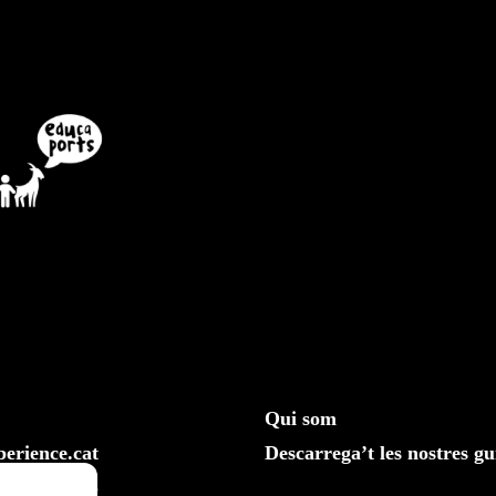
Qui som
erience.cat
Descarrega’t les nostres gu
610 20 33 25