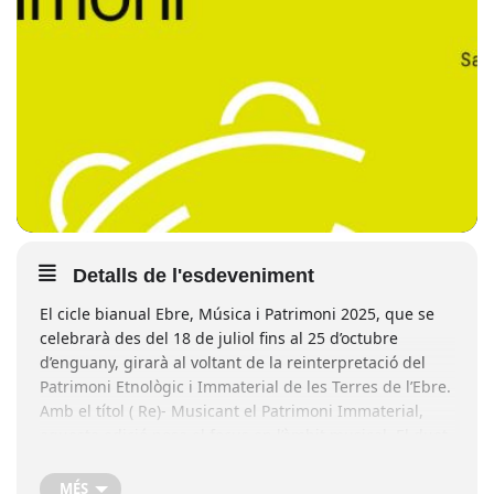
Detalls de l'esdeveniment
El cicle bianual Ebre, Música i Patrimoni 2025, que se
celebrarà des del 18 de juliol fins al 25 d’octubre
d’enguany, girarà al voltant de la reinterpretació del
Patrimoni Etnològic i Immaterial de les Terres de l’Ebre.
Amb el títol ( Re)- Musicant el Patrimoni Immaterial,
aquesta edició posa el focus en l’àmbit musical. El duet
Terrae, format per Genís Bagès i Andreu Peral,
generarà setze viatges etno-musicals contemporanis a
MÉS