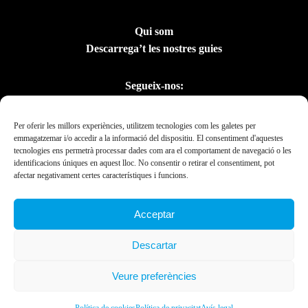
Qui som
Descarrega’t les nostres guies
Segueix-nos:
Per oferir les millors experiències, utilitzem tecnologies com les galetes per
emmagatzemar i/o accedir a la informació del dispositiu. El consentiment d'aquestes
tecnologies ens permetrà processar dades com ara el comportament de navegació o les
identificacions úniques en aquest lloc. No consentir o retirar el consentiment, pot
afectar negativament certes característiques i funcions.
Acceptar
Amb el suport del
Descartar
Departament de la
Presidència
Veure preferències