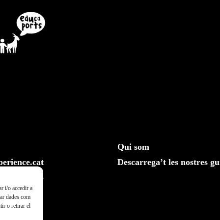
Qui som
erience.cat
Descarrega’t les nostres gu
610 20 33 25
r i/o accedir a
ssar dades com
r o retirar el