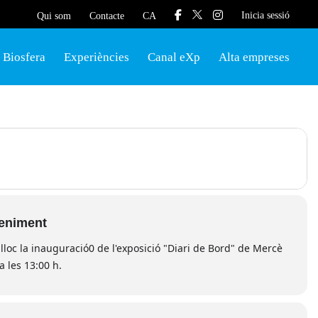
Inicia sessió
Qui som
Contacte
CA
Biosfera
Experiències
Canal eXp
Alta empreses
veniment
lloc la inauguració0 de l'exposició "Diari de Bord" de Mercè
a les 13:00 h.