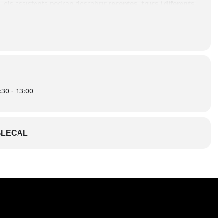
ó, els assistents podran descobrir
receptes, trucs i diferents
ix aquest aparell com a aliat a la cuina
.
cat Municipal de Flix
i està oberta a tothom que vulgui
 gaudir de la cuina en directe
.
30 - 13:00
LECAL