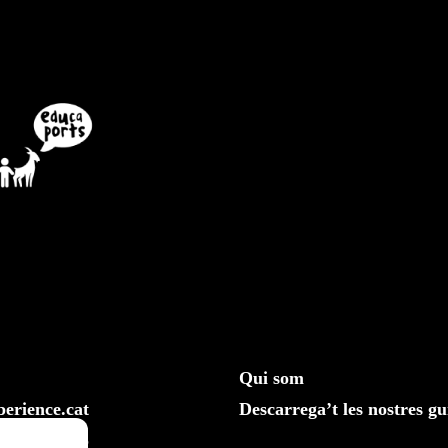
Qui som
erience.cat
Descarrega’t les nostres gu
610 20 33 25