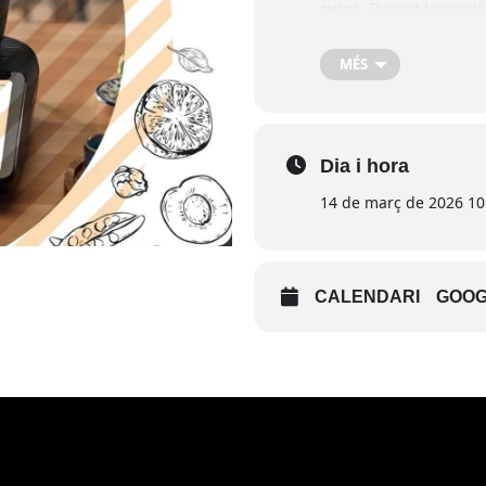
cuina
. Durant la sessi
possibilitats que ofere
L’activitat es farà al
Mer
MÉS
aprendre, inspirar-se i
Dia i hora
14 de març de 2026 10:
CALENDARI
GOOG