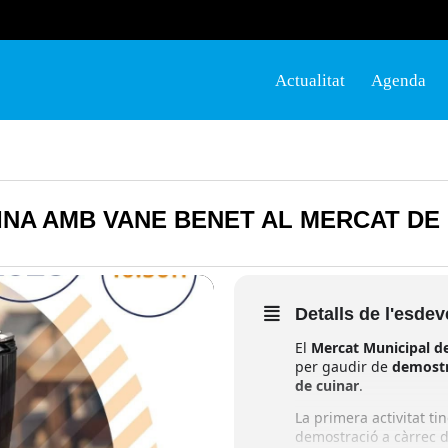
Actualitat
Agenda
NA AMB VANE BENET AL MERCAT DE 
Detalls de l'esde
El
Mercat Municipal de
per gaudir de
demostr
de cuinar
.
La primera activitat ti
demostració a càrrec 