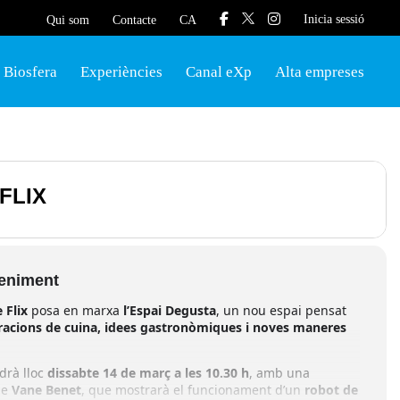
Inicia sessió
Qui som
Contacte
CA
Biosfera
Experiències
Canal eXp
Alta empreses
FLIX
veniment
 Flix
posa en marxa
l’Espai Degusta
, un nou espai pensat
acions de cuina, idees gastronòmiques i noves maneres
ndrà lloc
dissabte 14 de març a les 10.30 h
, amb una
de
Vane Benet
, que mostrarà el funcionament d’un
robot de