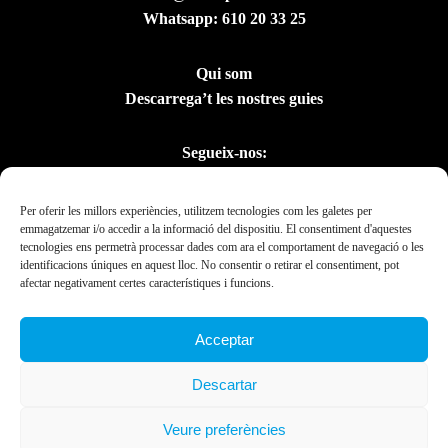
Whatsapp:
610 20 33 25
Qui som
Descarrega’t les nostres guies
Segueix-nos:
Per oferir les millors experiències, utilitzem tecnologies com les galetes per
emmagatzemar i/o accedir a la informació del dispositiu. El consentiment d'aquestes
tecnologies ens permetrà processar dades com ara el comportament de navegació o les
identificacions úniques en aquest lloc. No consentir o retirar el consentiment, pot
afectar negativament certes característiques i funcions.
Acceptar
Amb el suport del
Descartar
Departament de la
Presidència
Veure preferències