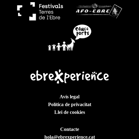
Sub23 Masculí i Femení (entre 18 i 23 anys)
Sub18 (entre 14 i 17 anys per a 5K i entre 16 i 17 per a 10K)
*
Categories basades en els anys que compleix el
corredor/a durant l’any de la cursa.
Avís legal
Política de privacitat
Llei de cookies
Contacte
hola@ebrexperience.cat