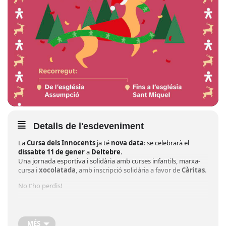
Detalls de l'esdeveniment
La
Cursa dels Innocents
ja té
nova data
: se celebrarà el
dissabte 11 de gener
a
Deltebre
.
Una jornada esportiva i solidària amb curses infantils, marxa-
cursa i
xocolatada
, amb inscripció solidària a favor de
Càritas
.
No t’ho perdis!
MÉS