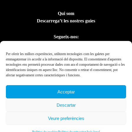
Qui som
Descarrega’t les nostres guies
Segueix-nos:
Per oferir les millors experiències, utilitzem tecnologies com les galetes per
emmagatzemar i/o accedir a la informació del dispositiu. El consentiment d'aquestes
tecnologies ens permetrà processar dades com ara el comportament de navegació o les
identificacions úniques en aquest lloc. No consentir o retirar el consentiment, pot
afectar negativament certes característiques i funcions.
Acceptar
Amb el suport del
Descartar
Departament de la
Presidència
Veure preferències