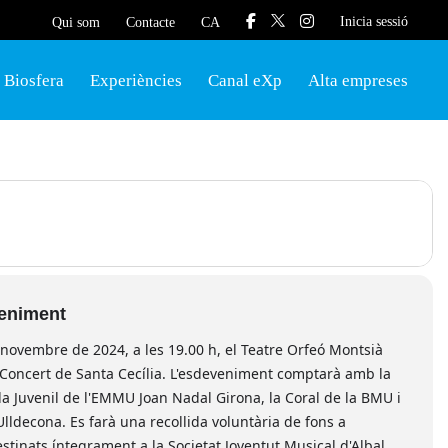
Inicia sessió
Qui som
Contacte
CA
Biosfera
Experiències
Canal eXp
Alta empreses
veniment
novembre de 2024, a les 19.00 h, el Teatre Orfeó Montsià
l Concert de Santa Cecília. L'esdeveniment comptarà amb la
da Juvenil de l'EMMU Joan Nadal Girona, la Coral de la BMU i
lldecona. Es farà una recollida voluntària de fons a
stinats íntegrament a la Societat Joventut Musical d'Albal