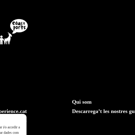
Qui som
erience.cat
Descarrega’t les nostres gu
610 20 33 25
r i/o accedir a
ssar dades com