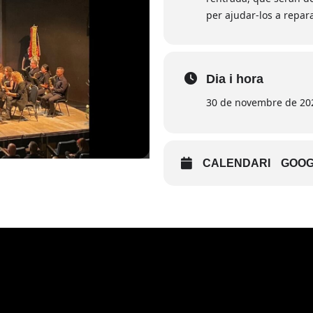
per ajudar-los a repar
Dia i hora
30 de novembre de 202
CALENDARI
GOOG