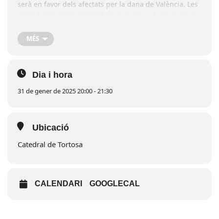
serà en favor dels afectats per la dana de València. Les
entrades ja estan disponibles a un preu de 10 euros a
les oficines de Càritas Diocesana de Tortosa, a les
Oficines del Bisbat i a
EbreTicket
. A més, també es pot
MÉS
col·laborar mitjançant la fila 0.
Dia i hora
31 de gener de 2025 20:00 - 21:30
Ubicació
Catedral de Tortosa
CALENDARI
GOOGLECAL