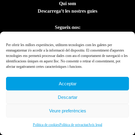
Qui som
Descarrega’t les nostres guies
Segueix-nos:
Per oferir les millors experiències, utilitzem tecnologies com les galetes per
emmagatzemar i/o accedir a la informació del dispositiu. El consentiment d'aquestes
tecnologies ens permetrà processar dades com ara el comportament de navegació o les
identificacions úniques en aquest lloc. No consentir o retirar el consentiment, pot
afectar negativament certes característiques i funcions.
Acceptar
Amb el suport del
Descartar
Departament de la
Presidència
Veure preferències
Ebrexperience © 2019. All rights reserved 2023.
Política de cookies
Política de privacitat
Avís legal