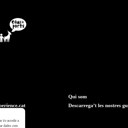
Qui som
erience.cat
Descarrega’t les nostres gu
610 20 33 25
r i/o accedir a
ssar dades com