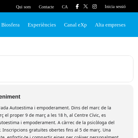
Inicia sessió
Qui som
Contacte
CA
Biosfera
Experiències
Canal eXp
Alta empreses
veniment
ada Autoestima i empoderament. Dins del marc de la
ç el proper 9 de març a les 18 h, al Centre Cívic, es
Autoestima i empoderament. A càrrec de la psicòloga del
. Inscripcions gratuïtes obertes fins al 5 de març. Una
te, enfortir-te i compartir eines per créixer personalment.