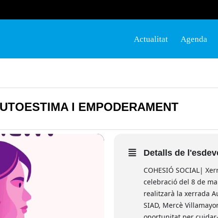
Actualitat
Agenda
AUTOESTIMA I EMPODERAMENT
Detalls de l'esde
COHESIÓ SOCIAL| Xerr
celebració del 8 de mar
realitzarà la xerrada 
SIAD, Mercè Villamayor
oportunitat per cuidar-