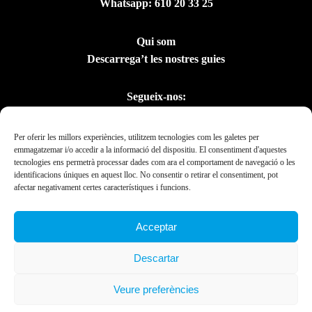
Whatsapp:
610 20 33 25
Qui som
Descarrega’t les nostres guies
Segueix-nos:
Per oferir les millors experiències, utilitzem tecnologies com les galetes per
emmagatzemar i/o accedir a la informació del dispositiu. El consentiment d'aquestes
tecnologies ens permetrà processar dades com ara el comportament de navegació o les
identificacions úniques en aquest lloc. No consentir o retirar el consentiment, pot
afectar negativament certes característiques i funcions.
Acceptar
Amb el suport del
Descartar
Departament de la
Presidència
Veure preferències