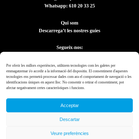
Whatsapp:
610 20 33 25
Qui som
Descarrega’t les nostres guies
Segueix-nos:
Per oferir les millors experiències, utilitzem tecnologies com les galetes per
emmagatzemar i/o accedir a la informació del dispositiu. El consentiment d'aquestes
tecnologies ens permetrà processar dades com ara el comportament de navegació o les
identificacions úniques en aquest lloc. No consentir o retirar el consentiment, pot
afectar negativament certes característiques i funcions.
Acceptar
Amb el suport del
Descartar
Departament de la
Presidència
Veure preferències