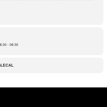
sses •Comparses •Individual Descarrega’t el llibret i
mació detallada del Carnaval.
https://bit.ly/4qvggch
8:30 - 08:30
LECAL