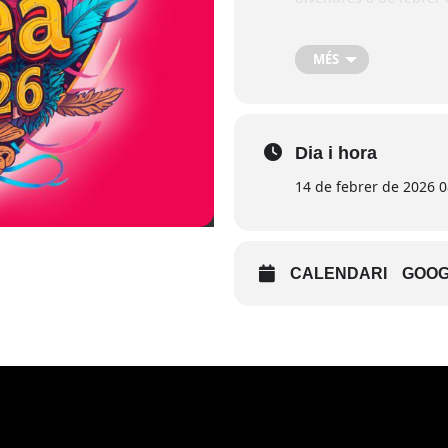
única categoria: •Carro
consulta tota la infor
MÉS
Dia i hora
14 de febrer de 2026 0
CALENDARI
GOOG