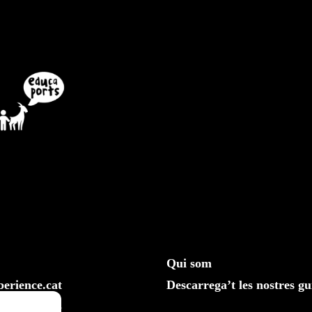
Qui som
erience.cat
Descarrega’t les nostres gu
610 20 33 25