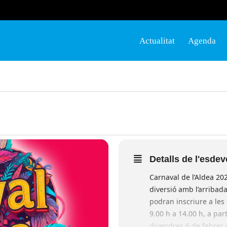
Actualitat
Agenda
Detalls de l'esde
Carnaval de l’Aldea 2026
diversió amb l’arribad
podran inscriure a les 
9.00 h a 14.00 h, a part
divendres 6 de febrer 