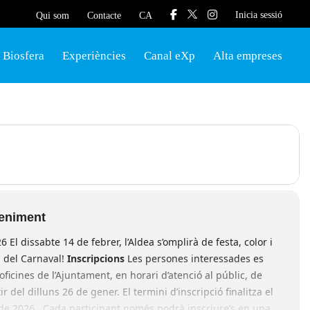
Inicia sessió
Qui som
Contacte
CA
Biosfera
Experiències
Canal eXp
Alta empreses
veniment
 El dissabte 14 de febrer, l’Aldea s’omplirà de festa, color i
a del Carnaval!
Inscripcions
Les persones interessades es
oficines de l’Ajuntament, en horari d’atenció al públic, de
ir del dilluns 26 de gener. El termini d’inscripció finalitza el
de 2026 . Cada participant només podrà inscriure’s en una