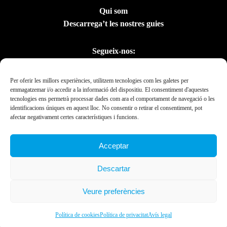
Qui som
Descarrega’t les nostres guies
Segueix-nos:
Per oferir les millors experiències, utilitzem tecnologies com les galetes per
emmagatzemar i/o accedir a la informació del dispositiu. El consentiment d'aquestes
tecnologies ens permetrà processar dades com ara el comportament de navegació o les
identificacions úniques en aquest lloc. No consentir o retirar el consentiment, pot
afectar negativament certes característiques i funcions.
Acceptar
Amb el suport del
Descartar
Departament de la
Presidència
Veure preferències
Ebrexperience © 2019. All rights reserved 2023.
Política de cookies
Política de privacitat
Avís legal