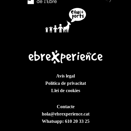
de 16.30 h a 19.00 h.) Es poden consultar les bases de
participació a:
www.elperello.cat
Avís legal
Política de privacitat
Llei de cookies
Contacte
hola@ebrexperience.cat
Whatsapp:
610 20 33 25