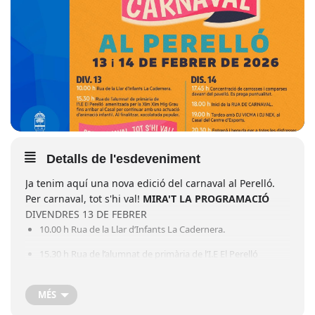
Detalls de l'esdeveniment
Ja tenim aquí una nova edició del carnaval al Perelló.
Per carnaval, tot s'hi val!
MIRA'T LA PROGRAMACIÓ
DIVENDRES 13 DE FEBRER
10.00 h Rua de la Llar d’Infants La Cadernera.
15.30 h Rua de l’alumnat de primària de l’I.E El Perelló
amenitzada per la Xim Xim Mig Grau fins arribar al Casal per
continuar amb una actuació d’animació infantil. Al finalitzar,
MÉS
xocolatada popular.