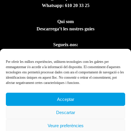
Whatsapp:
610 20 33 25
Qui som
Descarrega’t les nostres guies
Segueix-nos:
Per oferir les millors experiències, utilitzem tecnologies com les galetes per
emmagatzemar i/o accedir a la informació del dispositiu. El consentiment d'aquestes
tecnologies ens permetrà processar dades com ara el comportament de navegació o les
identificacions úniques en aquest lloc. No consentir o retirar el consentiment, pot
afectar negativament certes característiques i funcions.
Acceptar
Amb el suport del
Descartar
Departament de la
Presidència
Veure preferències