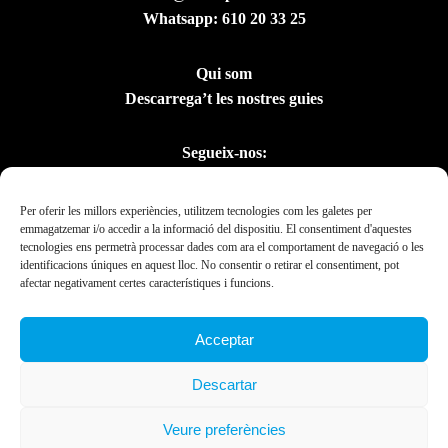
Whatsapp:
610 20 33 25
Qui som
Descarrega’t les nostres guies
Segueix-nos:
Per oferir les millors experiències, utilitzem tecnologies com les galetes per
emmagatzemar i/o accedir a la informació del dispositiu. El consentiment d'aquestes
tecnologies ens permetrà processar dades com ara el comportament de navegació o les
identificacions úniques en aquest lloc. No consentir o retirar el consentiment, pot
afectar negativament certes característiques i funcions.
Acceptar
Amb el suport del
Descartar
Departament de la
Presidència
Veure preferències