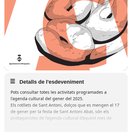
Detalls de l'esdeveniment
Pots consultar totes les activitats programades a
l'agenda cultural del gener del 2025.
Els rotllets de Sant Antoni, dolços que es mengen el 17
de gener per la festa de Sant Antoni Abat, són els
protagonistes de l’agenda cultural d’aquest mes de
gener. A Amposta, igual que a altres municipis
catalans, és tradició portar els animals a beneir i,