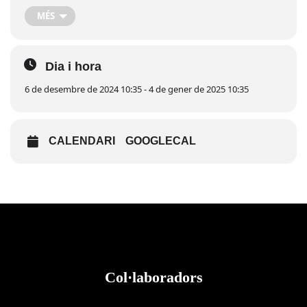
solidaris amb l’Associació de Dones de Miravet.
MÉS
7 de desembre | 11:00 | Plaça de l’Arenal |
Passejada solidària en cavall i poni amb l’Associació
Dia i hora
d’Amics dels Cavalls de Miravet.
6 de desembre de 2024 10:35 - 4 de gener de 2025 10:35
7 de desembre | 11:00 | Plaça de l’Arenal | Venda
solidària de dolços i decoració de Nadal a càrrec de
l’AFA de l’Escola Roc Llop i Convalia.
CALENDARI
GOOGLECAL
7 de desembre | 17:00 | Sala Assens | Taller
solidari de postals de Nadal a càrrec de l’Associació
Cultural Lo Pergi.
8 de desembre | 12:00 | Sala 1 d’Octubre | Venda
solidària de plats cuinats a càrrec de l’Associació de
Dones de Miravet.
Col·laboradors
8 de desembre | 9:30 | Des de la Plaça de l’Arenal