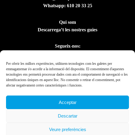
Us hi esperem!
Whatsapp:
610 20 33 25
Qui som
Descarrega’t les nostres guies
Segueix-nos:
Per oferir les millors experiències, utilitzem tecnologies com les galetes per
emmagatzemar i/o accedir a la informació del dispositiu. El consentiment d'aquestes
tecnologies ens permetrà processar dades com ara el comportament de navegació o les
identificacions úniques en aquest lloc. No consentir o retirar el consentiment, pot
afectar negativament certes característiques i funcions.
Acceptar
Amb el suport del
Descartar
Departament de la
Presidència
Veure preferències