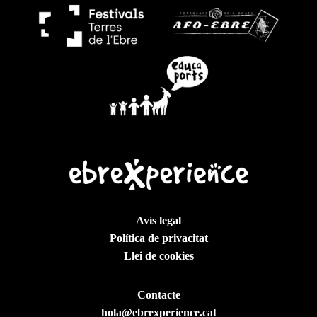
| CEM La Cameta Coixa organitza una caminada
solidària de descobriment de la vegetació local (pels
més joves i nens) amb neteja del sender que s’inicia a
la part de baix del Barranc de les Eixugueres.
28 de desembre | 17:00 | Església Vella |
L’Associació Cultural Lo Pergi organitza un recital de
Nadal amb el tenor Quim Orero.
3 de gener | 17:30 | Sala del Pergi (Casal) | Taller
d’escacs a càrrec de l’Associació Cultural Lo Pergi.
4 de gener | 17:30 | Sala del Pergi (Casal) |
Torneig d’escacs a càrrec de l’Associació Cultural Lo
Avís legal
Pergi.
Política de privacitat
Llei de cookies
I, com cada any, sorteig del carro de la compra
Coaliment, a càrrec de l’Associació de Dones i l’AFA
.
Contacte
hola@ebrexperience.cat