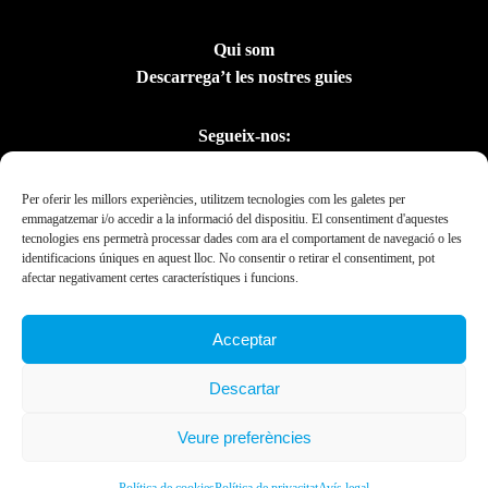
Qui som
Descarrega’t les nostres guies
Segueix-nos:
Per oferir les millors experiències, utilitzem tecnologies com les galetes per
emmagatzemar i/o accedir a la informació del dispositiu. El consentiment d'aquestes
tecnologies ens permetrà processar dades com ara el comportament de navegació o les
identificacions úniques en aquest lloc. No consentir o retirar el consentiment, pot
afectar negativament certes característiques i funcions.
Acceptar
Amb el suport del
Descartar
Departament de la
Presidència
Veure preferències