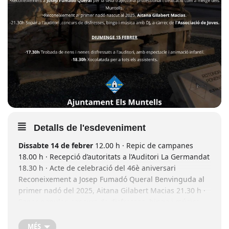
Detalls de l'esdeveniment
Dissabte 14 de febrer
12.00 h · Repic de campanes
18.00 h · Recepció d’autoritats a l’Auditori La Germandat
18.30 h · Acte de celebració del 46è aniversari
Reconeixement a Josep Fumadó Queral Benvinguda al
primer nadó del 2025, Aitana Gilabert Macias 21.30 h ·
Sopar popular, concurs de disfresses, bingo i música
amb DJ (organitza l’Associació de Joves)
Diumenge 15 de
febrer
17.30 h · Trobada de nens i nenes disfressats
MÉS