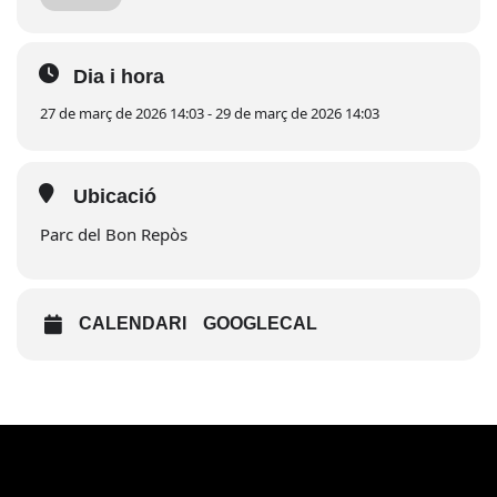
de referència per descobrir productes locals i projectes
alternatius.
La iniciativa compta amb la participació de diversos
Dia i hora
expositors i està organitzada amb la col·laboració de
27 de març de 2026 14:03 - 29 de març de 2026 14:03
UNIART Fires
i l’
Ajuntament de l’Ametlla de Mar
.
Ubicació
Parc del Bon Repòs
CALENDARI
GOOGLECAL