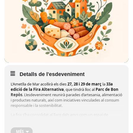
Detalls de l'esdeveniment
L’Ametlla de Mar acollirà els dies
27, 28 i 29 de març
la
33a
edició de la Fira Alternativa
, que tindrà lloc al
Parc de Bon
Repòs
. L’esdeveniment reunirà parades d’artesania, alimentació
i productes naturals, així com iniciatives vinculades al consum
responsable i la sostenibilitat.
La fira s’ha consolidat al llarg dels anys com un espai de
trobada per a productors, artesans i visitants interessats en
estils de vida més saludables i respectuosos amb el medi
ambient. Durant els tres dies, el parc es convertirà en un punt
MÉS