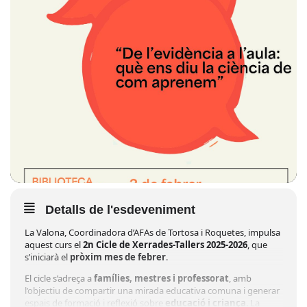
Detalls de l'esdeveniment
La Valona, Coordinadora d’AFAs de Tortosa i Roquetes, impulsa
aquest curs el
2n Cicle de Xerrades-Tallers 2025-2026
, que
s’iniciarà el
pròxim mes de febrer
.
El cicle s’adreça a
famílies, mestres i professorat
, amb
l’objectiu de compartir una mirada educativa comuna i generar
espais de formació i reflexió sobre
educació i criança
. La