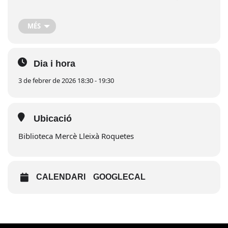
proposta vol oferir
eines i recursos
per acompanyar millor
infants i adolescents, tant des de casa com des de l’escola i els
instituts.
MÉS
Totes les xerrades-taller tindran lloc a la
Biblioteca Mercè
Lleixà de Roquetes
, a les
18.30 h
.
Entrada lliure.
Dia i hora
3 de febrer
- Albert Reverté :
“De l'evidència a l'aula: què ens diu
la ciència de com aprenem”
3 de febrer de 2026 18:30 - 19:30
Ubicació
Biblioteca Mercè Lleixà Roquetes
CALENDARI
GOOGLECAL