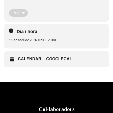
participants de diferents clubs en una cita esportiva molt
esperada.
MÉS
A més, l’organització oferirà servei de bar per a tots els
assistents. Des del club animen a tothom a apropar-se i gaudir
d’una jornada plena d’esport i emoció.
Dia i hora
11 de abril de 2026 10:00 - 20:00
CALENDARI
GOOGLECAL
Col·laboradors