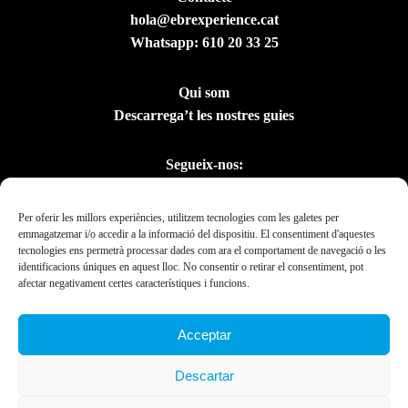
hola@ebrexperience.cat
Whatsapp:
610 20 33 25
Qui som
Descarrega’t les nostres guies
Segueix-nos:
Per oferir les millors experiències, utilitzem tecnologies com les galetes per
emmagatzemar i/o accedir a la informació del dispositiu. El consentiment d'aquestes
tecnologies ens permetrà processar dades com ara el comportament de navegació o les
identificacions úniques en aquest lloc. No consentir o retirar el consentiment, pot
afectar negativament certes característiques i funcions.
Acceptar
Amb el suport del
Descartar
Departament de la