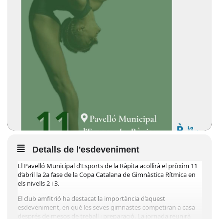
Detalls de l'esdeveniment
El Pavelló Municipal d’Esports de la Ràpita acollirà el pròxim 11
d’abril la 2a fase de la Copa Catalana de Gimnàstica Rítmica en
els nivells 2 i 3.
El club amfitrió ha destacat la importància d’aquest
esdeveniment, en què les seves gimnastes competiran a casa
després de mesos de treball i preparació. La jornada reunirà