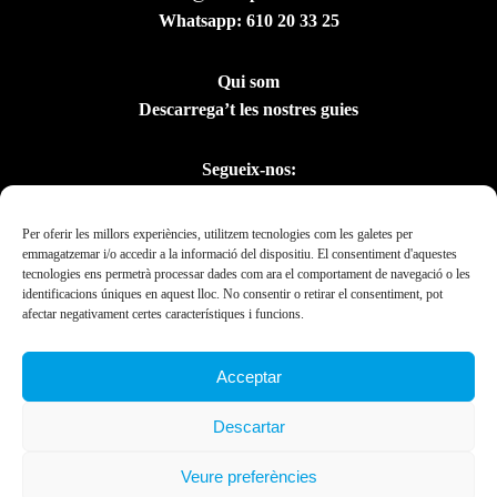
Whatsapp:
610 20 33 25
Qui som
Descarrega’t les nostres guies
Segueix-nos:
Per oferir les millors experiències, utilitzem tecnologies com les galetes per
emmagatzemar i/o accedir a la informació del dispositiu. El consentiment d'aquestes
tecnologies ens permetrà processar dades com ara el comportament de navegació o les
identificacions úniques en aquest lloc. No consentir o retirar el consentiment, pot
afectar negativament certes característiques i funcions.
Acceptar
Amb el suport del
Descartar
Departament de la
Presidència
Veure preferències