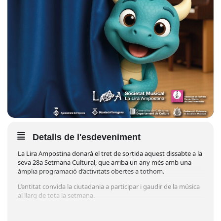
Detalls de l'esdeveniment
La Lira Ampostina donarà el tret de sortida aquest dissabte a la
seva 28a Setmana Cultural, que arriba un any més amb una
àmplia programació d’activitats obertes a tothom.
L’entitat convida la ciutadania a participar i gaudir de la música
al llarg de tota la setmana.
La programació culminarà amb el concert de primavera de la
Banda Simfònica de La Lira Ampostina, inclòs dins el cicle XXIV