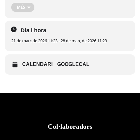
“Amposta, de Banda a Banda”, sota la direcció de Sergi Costes
MÉS
Ferré.
Consulta el programa aquí
Dia i hora
21 de març de 2026 11:23 - 28 de març de 2026 11:23
CALENDARI
GOOGLECAL
Col·laboradors