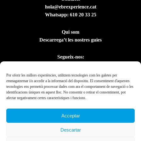
hola@ebrexperience.cat
Whatsapp:
610 20 33 25
Qui som
Descarrega’t les nostres guies
Segueix-nos:
Per oferir les millors experiències, utilitzem tecnologies com les galetes per
emmagatzemar i/o accedir a la informació del dispositiu. El consentiment d'aquestes
tecnologies ens permetrà processar dades com ara el comportament de navegació o les
identificacions úniques en aquest lloc. No consentir o retirar el consentiment, pot
afectar negativament certes característiques i funcions.
Acceptar
Amb el suport del
Descartar
Departament de la