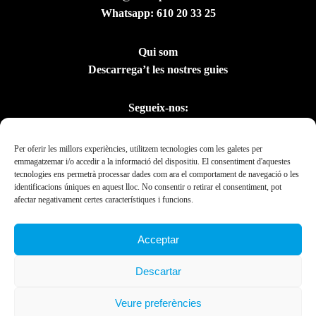
Whatsapp:
610 20 33 25
Qui som
Descarrega’t les nostres guies
Segueix-nos:
Per oferir les millors experiències, utilitzem tecnologies com les galetes per
emmagatzemar i/o accedir a la informació del dispositiu. El consentiment d'aquestes
tecnologies ens permetrà processar dades com ara el comportament de navegació o les
identificacions úniques en aquest lloc. No consentir o retirar el consentiment, pot
afectar negativament certes característiques i funcions.
Acceptar
Amb el suport del
Descartar
Departament de la
Presidència
Veure preferències