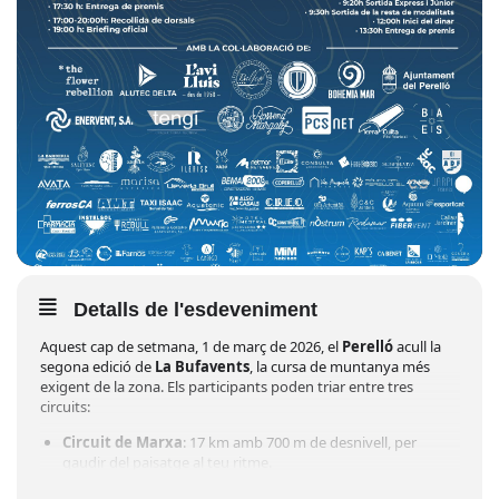
Detalls de l'esdeveniment
Aquest cap de setmana, 1 de març de 2026, el
Perelló
acull la
segona edició de
La Bufavents
, la cursa de muntanya més
exigent de la zona. Els participants poden triar entre tres
circuits:
Circuit de Marxa
: 17 km amb 700 m de desnivell, per
gaudir del paisatge al teu ritme.