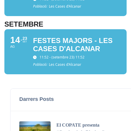
Població:
Les Cases d'Alcanar
SETEMBRE
14
23
FESTES MAJORS - LES
SET
AG
CASES D'ALCANAR
11:52 - (setembre 23) 11:52
Població:
Les Cases d'Alcanar
Darrers Posts
El COPATE presenta