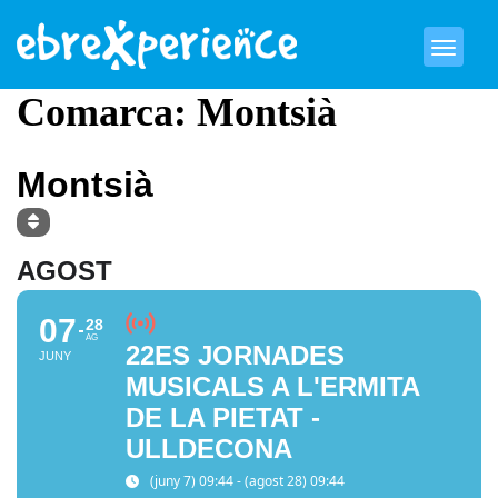
Comarca: Montsià
COMARCA
Montsià
AGOST
07
28
AG
22ES JORNADES
JUNY
MUSICALS A L'ERMITA
DE LA PIETAT -
ULLDECONA
(juny 7) 09:44 - (agost 28) 09:44