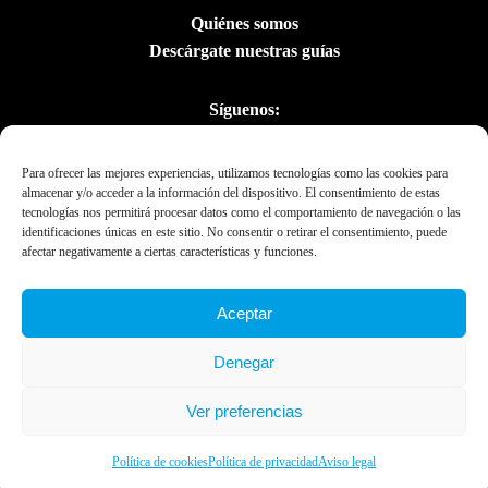
Quiénes somos
Descárgate nuestras guías
Síguenos:
Para ofrecer las mejores experiencias, utilizamos tecnologías como las cookies para
almacenar y/o acceder a la información del dispositivo. El consentimiento de estas
tecnologías nos permitirá procesar datos como el comportamiento de navegación o las
identificaciones únicas en este sitio. No consentir o retirar el consentimiento, puede
afectar negativamente a ciertas características y funciones.
Aceptar
Con el apoyo del
Denegar
Departament de la
Presidència
Ver preferencias
Ebrexperience © 2019. All rights reserved 2023.
Política de cookies
Política de privacidad
Aviso legal