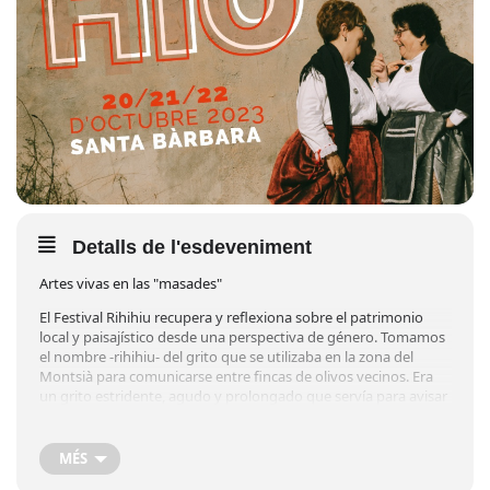
Detalls de l'esdeveniment
Artes vivas en las "masades"
El Festival Rihihiu recupera y reflexiona sobre el patrimonio
local y paisajístico desde una perspectiva de género. Tomamos
el nombre -rihihiu- del grito que se utilizaba en la zona del
Montsià para comunicarse entre fincas de olivos vecinos. Era
un grito estridente, agudo y prolongado que servía para avisar
de que las personas habían llegado a la finca y que podían
quedar para compartir una comida, tocar instrumentos o
contar historias junto al fuego. De hecho, este grito con una
MÉS
finalidad comunicativa toma diferentes formas, todas similares