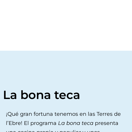
La bona teca
¡Qué gran fortuna tenemos en las Terres de
l’Ebre! El programa
La bona teca
presenta
por el territorio sin hacer una parada obligada
para encontrar los mejores sabores 100% de