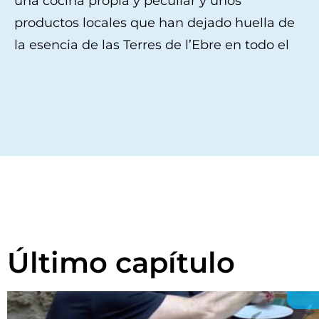
una cocina propia y peculiar y unos
para deleitarse con unas comidas con
aquí. No se puede terminar un capítulo sin
productos locales que han dejado huella de
denominación de origen y endémicas de este
la esencia de las Terres de l’Ebre en todo el
territorio. Isabel Carrasco, como bon vivant y
Último capítulo