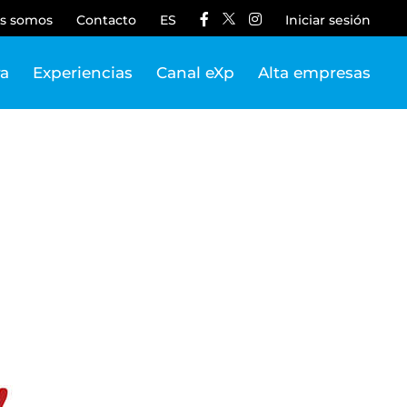
s somos
Contacto
ES
Iniciar sesión
ra
Experiencias
Canal eXp
Alta empresas