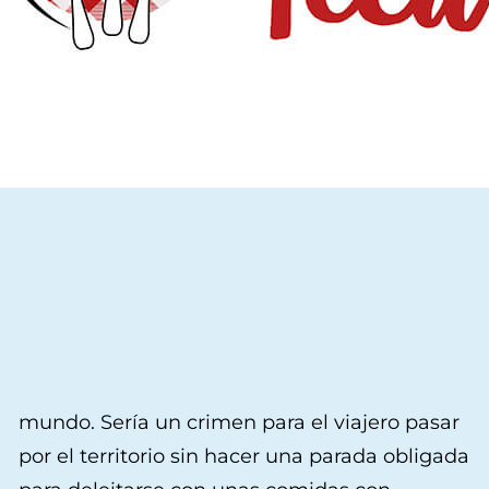
mundo. Sería un crimen para el viajero pasar
sibarita, recorre los lugares más escondidos