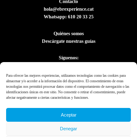
Contacto
hola@ebrexperience.cat
Whatsapp:
610 20 33 25
Quiénes somos
Descárgate nuestras guías
Síguenos:
Para ofrecer las mejores experiencias, utilizamos tecnologías como las cookies para
almacenar y/o acceder a la información del dispositivo. El consentimiento de estas
tecnologías nos permitirá procesar datos como el comportamiento de navegación o las
identificaciones únicas en este sitio. No consentir o retirar el consentimiento, puede
afectar negativamente a ciertas características y funciones.
Aceptar
Con el apoyo del
Denegar
Departament de la